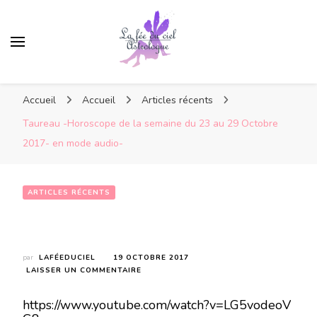
Accueil
Accueil
Articles récents
Taureau -Horoscope de la semaine du 23 au 29 Octobre
2017- en mode audio-
ARTICLES RÉCENTS
Taureau -Horoscope de la semaine du 23 au 29 Octobre 2017- en mode audio-
par
LAFÉEDUCIEL
19 OCTOBRE 2017
SUR
LAISSER UN COMMENTAIRE
TAUREAU
-
https://www.youtube.com/watch?v=LG5vodeoV
HOROSCOPE