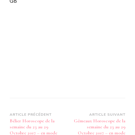
G8
DE
LA
SEMAINE
DU
23
AU
29
OCTOBRE
2017-
EN
MODE
AUDIO-
Navigation
ARTICLE PRÉCÉDENT
ARTICLE SUIVANT
Bélier Horoscope de la
Gémeaux Horoscope de la
d’article
semaine du 23 au 29
semaine du 23 au 29
Octobre 2017 – en mode
Octobre 2017 – en mode