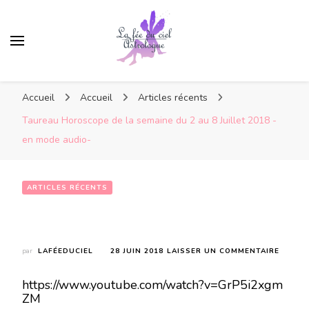
Accueil
Accueil
Articles récents
Taureau Horoscope de la semaine du 2 au 8 Juillet 2018 -
en mode audio-
ARTICLES RÉCENTS
Taureau Horoscope de la semaine du 2 au 8 Juillet 2018 -en mode audio-
SUR
par
LAFÉEDUCIEL
28 JUIN 2018
LAISSER UN COMMENTAIRE
TAURE
HOROS
https://www.youtube.com/watch?v=GrP5i2xgm
DE
ZM
LA