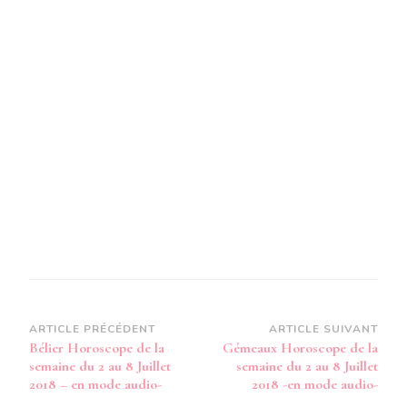
SEMAI
DU
2
AU
8
JUILLE
2018
-
EN
MODE
AUDIO-
Navigation
ARTICLE PRÉCÉDENT
ARTICLE SUIVANT
Bélier Horoscope de la
Gémeaux Horoscope de la
d’article
semaine du 2 au 8 Juillet
semaine du 2 au 8 Juillet
2018 – en mode audio-
2018 -en mode audio-