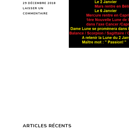
29 DÉCEMBRE 2018
LAISSER UN
SUR
COMMENTAIRE
SEMAINE
ASTRALE
DU
31
DÉCEMBRE
2018
AU
6
JANVIER
2019
ARTICLES RÉCENTS