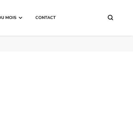
DU MOIS
CONTACT
Semaine astrale du 31 Décembre  2018 au 6 Janvier 2019