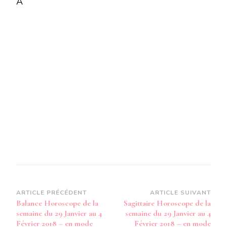
A
LA
SEMAINE
DU
29
JANVIER
AU
4
FÉVRIER
2018
–
EN
MODE
AUDIO-
Navigation
ARTICLE PRÉCÉDENT
ARTICLE SUIVANT
Balance Horoscope de la
Sagittaire Horoscope de la
d’article
semaine du 29 Janvier au 4
semaine du 29 Janvier au 4
Février 2018 – en mode
Février 2018 – en mode