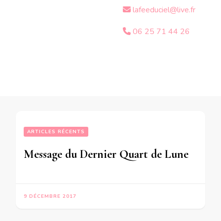
lafeeduciel@live.fr
06 25 71 44 26
ARTICLES RÉCENTS
Message du Dernier Quart de Lune du 10 Décembre 2017 pour les personnes nées du 4 Janvier  au 2 Juin 1970 du 28 Septembre au 23 Décembre 1988
9 DÉCEMBRE 2017