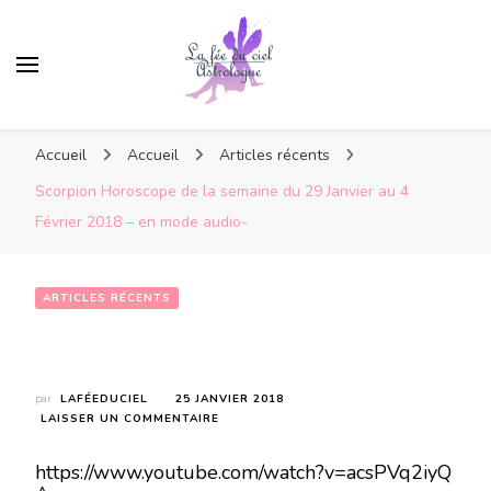
Accueil
Accueil
Articles récents
Scorpion Horoscope de la semaine du 29 Janvier au 4
Février 2018 – en mode audio-
ARTICLES RÉCENTS
Scorpion Horoscope de la semaine du 29 Janvier au 4 Février 2018 – en mode audio-
par
LAFÉEDUCIEL
25 JANVIER 2018
SUR
LAISSER UN COMMENTAIRE
SCORPION
HOROSCOPE
https://www.youtube.com/watch?v=acsPVq2iyQ
DE