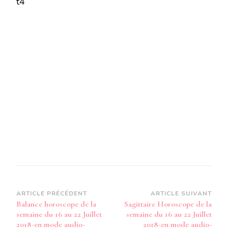
t4
LA
SEMAINE
DU
16
AU
22
JUILLET
2018-
EN
MODE
AUDIO
Navigation
ARTICLE PRÉCÉDENT
ARTICLE SUIVANT
Balance horoscope de la
Sagittaire Horoscope de la
d’article
semaine du 16 au 22 Juillet
semaine du 16 au 22 Juillet
2018-en mode audio-
2018-en mode audio-