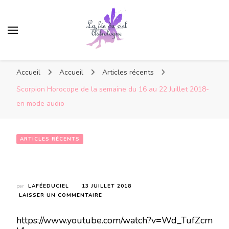
Accueil
Accueil
Articles récents
Scorpion Horocope de la semaine du 16 au 22 Juillet 2018-
en mode audio
ARTICLES RÉCENTS
Scorpion Horocope de la semaine du 16 au 22 Juillet 2018-en mode audio
par
LAFÉEDUCIEL
13 JUILLET 2018
SUR
LAISSER UN COMMENTAIRE
SCORPION
HOROCOPE
https://www.youtube.com/watch?v=Wd_TufZcm
DE