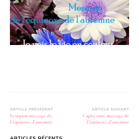
L’AUTOMNE
Navigation
ARTICLE PRÉCÉDENT
ARTICLE SUIVANT
Scorpion message de
Capricorne message de
d’article
l’équinoxe d’automne
l’équinoxe d’automne
ARTICLES RÉCENTS