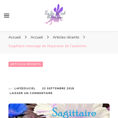
Accueil
Accueil
Articles récents
Sagittaire message de l’équinoxe de l’automne
ARTICLES RÉCENTS
Sagittaire message de l’équinoxe de l’automne
par
LAFÉEDUCIEL
23 SEPTEMBRE 2018
SUR
LAISSER UN COMMENTAIRE
SAGITTAIRE
MESSAGE
DE
L’ÉQUINOXE
DE