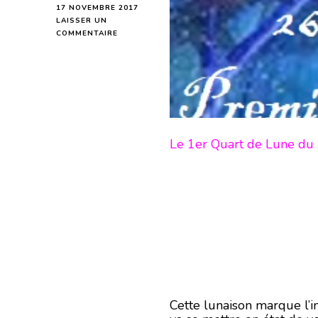
17 NOVEMBRE 2017
LAISSER UN
SUR
COMMENTAIRE
PREMIER
QUART
DE
LUNE
DU
26
NOVEMBRE
2017-
Le 1er Quart de Lune du
EN
MODE
ÉCRITURE-
Cette lunaison marque l’i