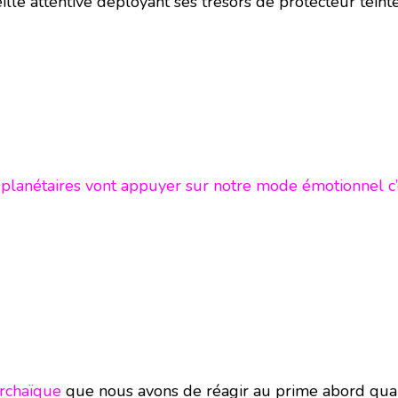
eille attentive déployant ses trésors de protecteur tei
 planétaires vont appuyer sur notre mode émotionnel c’e
rchaïque
que nous avons de réagir au prime abord qua