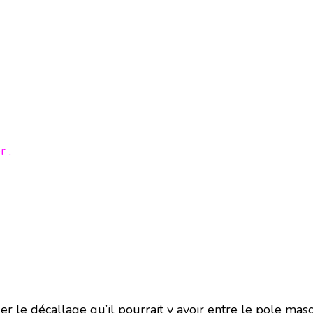
 .
r le décallage qu’il pourrait y avoir entre le pole mascu