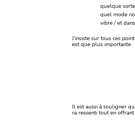
quelque sorte 
quel mode not
vibre / et dan
J’insiste sur tous ces poin
est que plus importante .
Il est aussi à souligner q
ra ressenti tout en offra