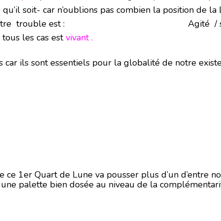
qu’il soit- car n’oublions pas combien la position de 
re trouble est :
Agité / s ‘exprime / se dé
s tous les cas est
vivant .
ts car ils sont essentiels pour la globalité de notre exist
ue ce 1er Quart de Lune va pousser plus d’un d’entre nou
nt une palette bien dosée au niveau de la complémentarit