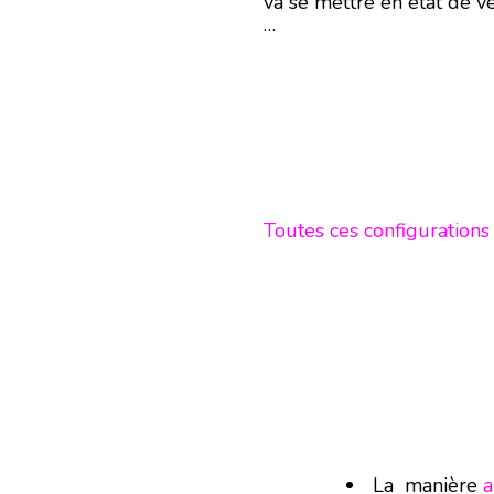
va se mettre en état de v
…
Toutes ces configurations
La manière
a