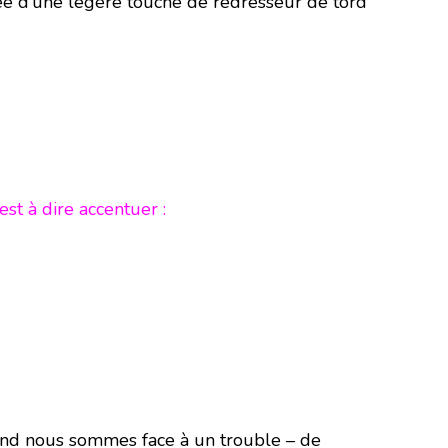
ntée d’une légère touche de redresseur de tord
st à dire accentuer :
nd nous sommes face à un trouble – de