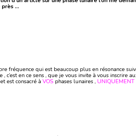
tion d’un article sur une phase lunaire l’on me deman
e près …
re fréquence qui est beaucoup plus en résonance suivant 
, c’est en ce sens , que je vous invite à vous inscrire au
jet est consacré à
VOS
phases lunaires ,
UNIQUEMENT