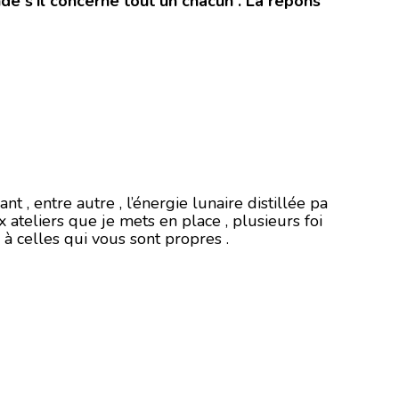
de s’il concerne tout un chacun . La répons
, entre autre , l’énergie lunaire distillée pa
x ateliers que je mets en place , plusieurs foi
à celles qui vous sont propres .