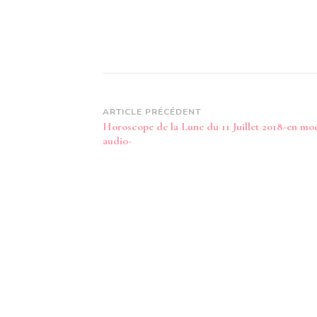
Navigation
ARTICLE PRÉCÉDENT
Horoscope de la Lune du 11 Juillet 2018-en mo
d’article
audio-