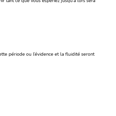
ir tant ce que vous espériez jusqu’à lors sera
te période ou l’évidence et la fluidité seront