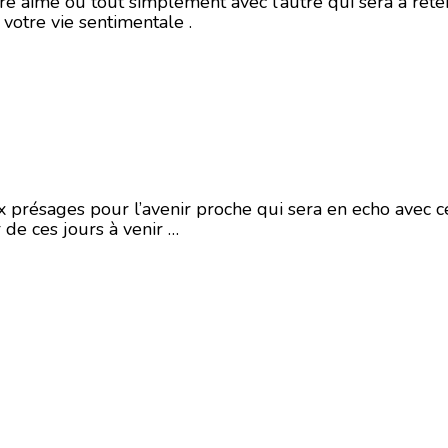
re aimé ou tout simplement avec l’autre qui sera à reten
 votre vie sentimentale .
 présages pour l’avenir proche qui sera en echo avec cet
r de ces jours à venir …