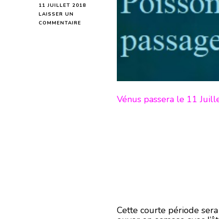
11 JUILLET 2018
LAISSER UN
SUR
COMMENTAIRE
POISSONS
INFLUENCE
DE
VÉNUS
DE
PASSAGE
EN
VIERGE
Vénus passera le 11 Juill
SUR
VOTRE
SIGNE
-
EN
MODE
ÉCRITURE-
Cette courte période sera