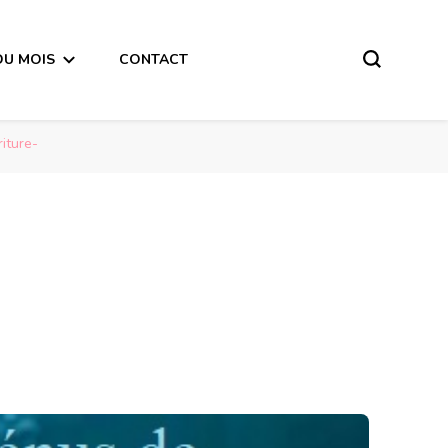
DU MOIS
CONTACT
iture-
Poissons Influence de Vénus de passage en Vierge sur votre signe -en mode écriture-