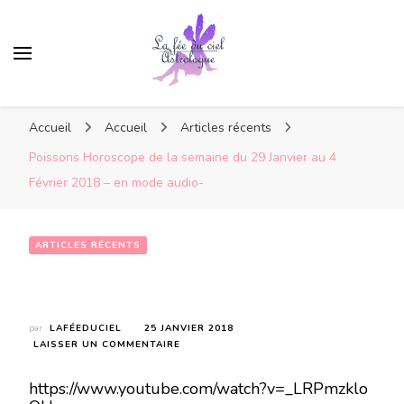
Accueil
Accueil
Articles récents
Poissons Horoscope de la semaine du 29 Janvier au 4
Février 2018 – en mode audio-
ARTICLES RÉCENTS
Poissons Horoscope de la semaine du 29 Janvier au 4 Février 2018 – en mode audio-
par
LAFÉEDUCIEL
25 JANVIER 2018
SUR
LAISSER UN COMMENTAIRE
POISSONS
HOROSCOPE
https://www.youtube.com/watch?v=_LRPmzklo
DE