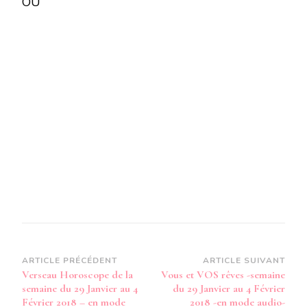
OU
LA
SEMAINE
DU
29
JANVIER
AU
4
FÉVRIER
2018
–
EN
MODE
AUDIO-
Navigation
ARTICLE PRÉCÉDENT
ARTICLE SUIVANT
Verseau Horoscope de la
Vous et VOS rêves -semaine
d’article
semaine du 29 Janvier au 4
du 29 Janvier au 4 Février
Février 2018 – en mode
2018 -en mode audio-