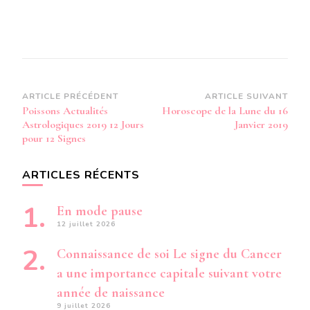
Navigation
ARTICLE PRÉCÉDENT
ARTICLE SUIVANT
Poissons Actualités
Horoscope de la Lune du 16
d’article
Astrologiques 2019 12 Jours
Janvier 2019
pour 12 Signes
ARTICLES RÉCENTS
En mode pause
12 juillet 2026
Connaissance de soi Le signe du Cancer
a une importance capitale suivant votre
année de naissance
9 juillet 2026