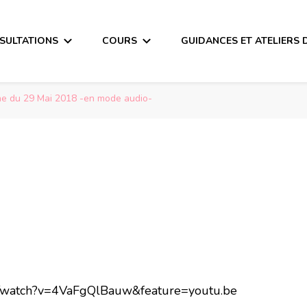
SULTATIONS
COURS
GUIDANCES ET ATELIERS 
ne du 29 Mai 2018 -en mode audio-
 29 Mai 2018 -en m
m/watch?v=4VaFgQlBauw&feature=youtu.be