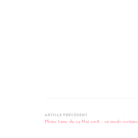
Navigation
ARTICLE PRÉCÉDENT
Pleine Lune du 29 Mai 2018 – en mode écriture
d’article