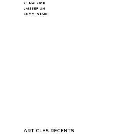
23 MAI 2018
LAISSER UN
SUR
COMMENTAIRE
PLEINE
LUNE
DU
29
MAI
2018
-
EN
MODE
AUDIO-
ARTICLES RÉCENTS