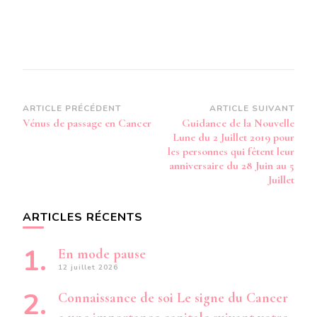
Navigation
ARTICLE PRÉCÉDENT
ARTICLE SUIVANT
Vénus de passage en Cancer
Guidance de la Nouvelle
d’article
Lune du 2 Juillet 2019 pour
les personnes qui fêtent leur
anniversaire du 28 Juin au 5
Juillet
ARTICLES RÉCENTS
En mode pause
12 juillet 2026
Connaissance de soi Le signe du Cancer