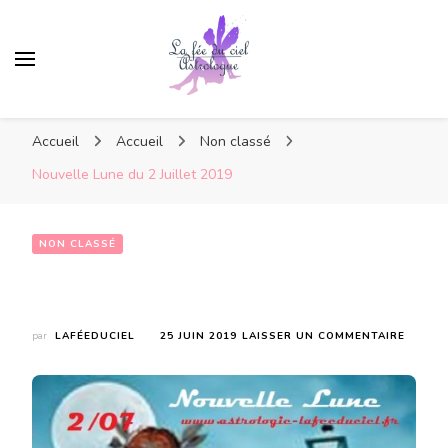
Accueil
Accueil
Non classé
Nouvelle Lune du 2 Juillet 2019
NON CLASSÉ
Nouvelle Lune du 2 Juillet 2019
SUR
par
LAFÉEDUCIEL
25 JUIN 2019
LAISSER UN COMMENTAIRE
NOUVE
LUNE
DU
2
JUILLE
2019