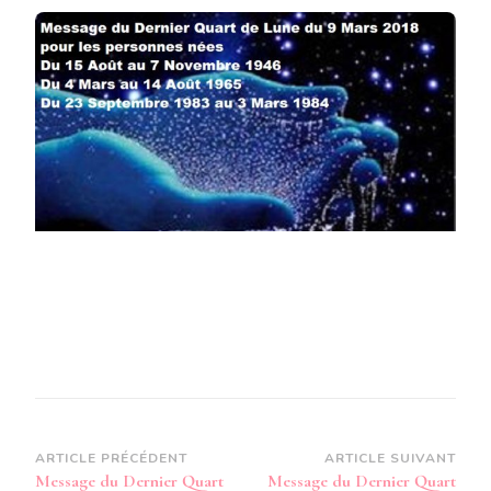
DU
DERNI
QUART
DE
LUNE
DU
9
MARS
2018
POUR
LES
PERSO
NÉES
DU
15
AOÛT
AU
7
NOVEM
1946
DU
4
MARSA
Navigation
ARTICLE PRÉCÉDENT
ARTICLE SUIVANT
14
Message du Dernier Quart
Message du Dernier Quart
AOÛT