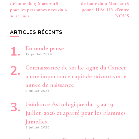
d’article
de Lune du 9 Mars 2018
de Lune du 9 Mars 2018
1945
DU
pour les personnes nées du 6
pour CHACUN d’entre
23
au 12 Juin
NOUS
SEPTE
1983
AU
ARTICLES RÉCENTS
3
MARS
En mode pause
1984
12 juillet 2026
Connaissance de soi Le signe du Cancer
a une importance capitale suivant votre
année de naissance
9 juillet 2026
Guidance Astrologique du 13 au 19
Juillet 2026 et aparté pour les Flammes
Jumelles
9 juillet 2026