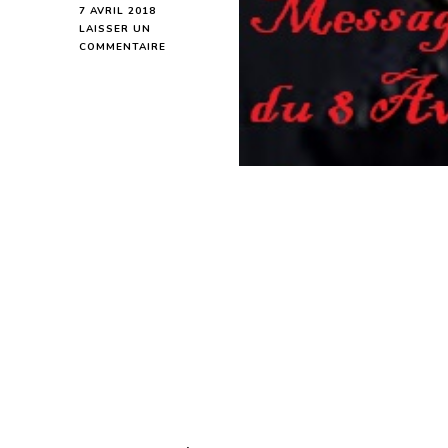
7 AVRIL 2018
LAISSER UN
SUR
COMMENTAIRE
MESSAGE
DU
DERNIER
QUART
DE
LUNE
DU
8
AVRIL
2018
POUR
LES
PERSONNES
NÉES
DU
8
AU
14
JUILLET