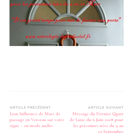
DE
LUNE
DU
6
JUIN
2018
POUR
LES
PERSON
NÉES
DU
6
AU
16
MARS
Navigation
ARTICLE PRÉCÉDENT
ARTICLE SUIVANT
Lion Influence de Mars de
Message du Dernier Quart
d’article
passage en Verseau sur votre
de Lune du 6 Juin 2018 pour
signe – en mode audio-
les personnes nées du 9 au
19 Septembre