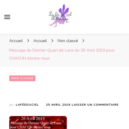
Accueil
Accueil
Non classé
Message du Dernier Quart de Lune du 26 Avril 2019 pour
CHACUN d’entre nous
NON CLASSÉ
Message du Dernier Quart de Lune du 26 Avril 2019 pour CHACUN d’entre nous
SUR
par
LAFÉEDUCIEL
25 AVRIL 2019
LAISSER UN COMMENTAIRE
MESS
DU
DERN
QUAR