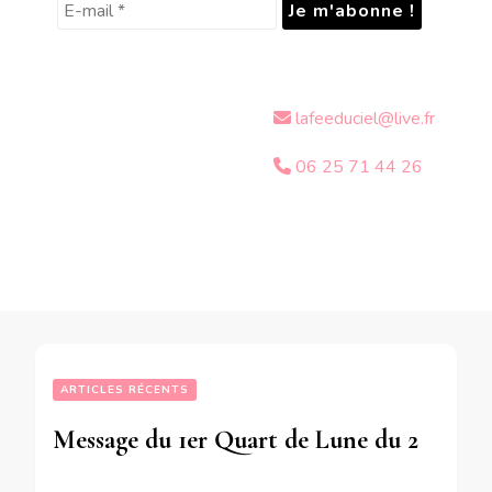
lafeeduciel@live.fr
06 25 71 44 26
ARTICLES RÉCENTS
Message du 1er Quart de Lune du 24 Janvier 2018 pour les personnes qui ont dans leur thème natal la Lune dans le signe du Taureau