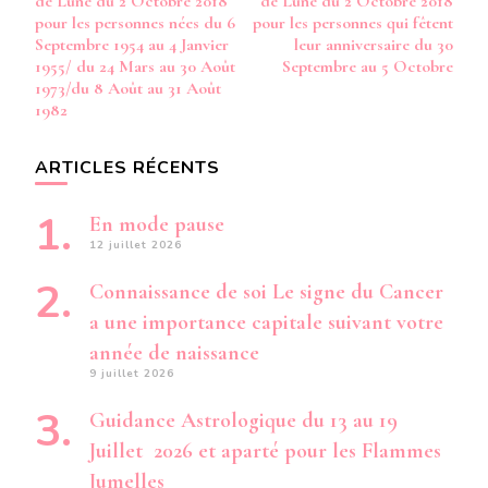
de Lune du 2 Octobre 2018
de Lune du 2 Octobre 2018
14
pour les personnes nées du 6
pour les personnes qui fêtent
MARS
Septembre 1954 au 4 Janvier
leur anniversaire du 30
1992
1955/ du 24 Mars au 30 Août
Septembre au 5 Octobre
1973/du 8 Août au 31 Août
1982
ARTICLES RÉCENTS
En mode pause
12 juillet 2026
Connaissance de soi Le signe du Cancer
a une importance capitale suivant votre
année de naissance
9 juillet 2026
Guidance Astrologique du 13 au 19
Juillet 2026 et aparté pour les Flammes
Jumelles