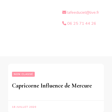
lafeeduciel@live.fr
06 25 71 44 26
NON CLASSÉ
Capricorne Influence de Mercure de passage en phase directe en Cancer sur votre signe jusqu’au 5 Août 2020
16 JUILLET 2020