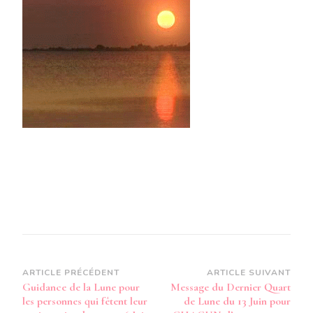
QUART
DE
LUNE
DU
13
JUIN
POUR
LES
PERSO
QUI
FÊTEN
LEUR
ANNIVE
DU
10
AU
16
JUIN
»
J’ACCE
QUE
Navigation
ARTICLE PRÉCÉDENT
ARTICLE SUIVANT
LE
Guidance de la Lune pour
Message du Dernier Quart
TOUT
d’article
les personnes qui fêtent leur
de Lune du 13 Juin pour
AGISSE
EN