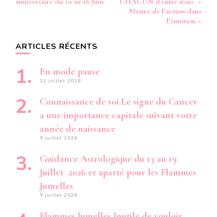
anniversaire du 10 au 16 Juin
CHACUN d’entre nous »
PROFO
Mettre de l’action dans
SUR
l’émotion »
MOI
«
ARTICLES RÉCENTS
En mode pause
12 juillet 2026
Connaissance de soi Le signe du Cancer
a une importance capitale suivant votre
année de naissance
9 juillet 2026
Guidance Astrologique du 13 au 19
Juillet 2026 et aparté pour les Flammes
Jumelles
9 juillet 2026
Flammes Jumelles Inutile de vouloir