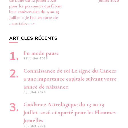
de Lune du 12 juillet 2020
Juillet 2020
«
pour les personnes qui fêtent
leur anniversaire du 9 au 15
Juillet » Je fais en sorte de
…me taire … »
ARTICLES RÉCENTS
En mode pause
12 juillet 2026
Connaissance de soi Le signe du Cancer
a une importance capitale suivant votre
année de naissance
9 juillet 2026
Guidance Astrologique du 13 au 19
Juillet 2026 et aparté pour les Flammes
Jumelles
9 juillet 2026