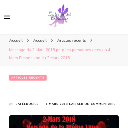
Accueil
Accueil
Articles récents
Message du 2 Mars 2018 pour les personnes nées un 4
Mars Pleine Lune du 2 Mars 2018
ARTICLES RÉCENTS
Message du 2 Mars 2018 pour les personnes nées un 4 Mars  Pleine Lune du 2 Mars 2018
SUR
par
LAFÉEDUCIEL
1 MARS 2018
LAISSER UN COMMENTAIRE
MESSA
DU
2
MARS