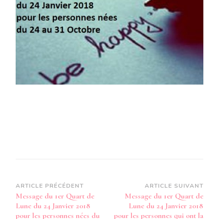
QUART
DE
LUNE
DU
24
JANVIER
2018
POUR
LES
PERSONNES
NÉES
DU
24
AU
31
OCTOBRE
Navigation
ARTICLE PRÉCÉDENT
ARTICLE SUIVANT
Message du 1er Quart de
Message du 1er Quart de
d’article
Lune du 24 Janvier 2018
Lune du 24 Janvier 2018
pour les personnes nées du
pour les personnes qui ont la