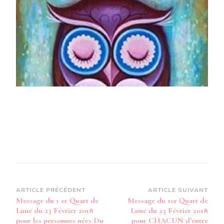
QUART
DE
LUNE
DU
23
FÉVRIER
2018
POUR
LES
PERSONNES
NÉES
DU
20
AU
29
MAI
Navigation
ARTICLE PRÉCÉDENT
ARTICLE SUIVANT
Message du 1 er Quart de
Message du 1er Quart de
d’article
Lune du 23 Février 2018
Lune du 23 Février 2018
pour les personnes nées Du
pour CHACUN d’entre