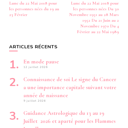
d’article
Lune du 22 Mai 2018 pour
Lune du 22 Mai 2018 pour
1961
DU
les personnes nées du 19 au
les personnes nées Du 30
19
23 Février
Novembre 1951 au 28 Mars
NOVEM
1952 Du 21 Juin au 2
1979
Novembre 1970 Du 4
AU
Février au 22 Mai 1989
12
JANVIER
1980
ARTICLES RÉCENTS
DU
9
JUIN
En mode pause
AU
12 juillet 2026
20
OCTOBR
Connaissance de soi Le signe du Cancer
1998
a une importance capitale suivant votre
année de naissance
9 juillet 2026
Guidance Astrologique du 13 au 19
Juillet 2026 et aparté pour les Flammes