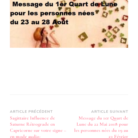
DE
LUNE
DU
22
MAI
2018
POUR
LES
PERSON
NÉES
DU
23
AU
28
AOÛT
Navigation
ARTICLE PRÉCÉDENT
ARTICLE SUIVANT
Sagittaire Influence de
Message du 1er Quart de
d’article
Saturne Rétrograde en
Lune du 22 Mai 2018 pour
Capricorne sur votre signe –
les personnes nées du 19 au
en mode audio-
23 Février