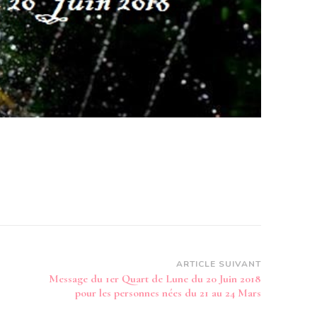
ARTICLE SUIVANT
Message du 1er Quart de Lune du 20 Juin 2018
pour les personnes nées du 21 au 24 Mars