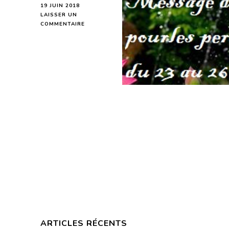
19 JUIN 2018
LAISSER UN
SUR
COMMENTAIRE
MESSAGE
DU
1ER
QUART
DE
LUNE
DU
20
JUIN
2018
POUR
LES
PERSONNES
NÉES
DU
23
AU
26
SEPTEMBRE
ARTICLES RÉCENTS