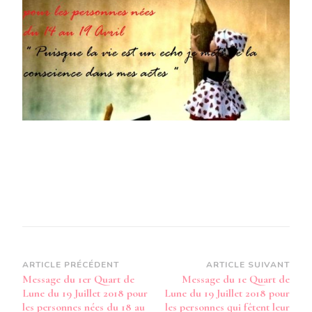
QUART
DE
LUNE
DU
19
JUILLET
2018
POUR
LES
PERSONNES
NÉES
DU
14
AU
19
AVRIL
Navigation
ARTICLE PRÉCÉDENT
ARTICLE SUIVANT
Message du 1er Quart de
Message du 1e Quart de
d’article
Lune du 19 Juillet 2018 pour
Lune du 19 Juillet 2018 pour
les personnes nées du 18 au
les personnes qui fêtent leur