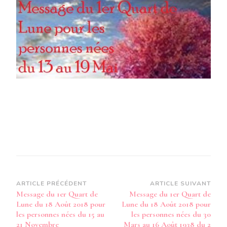
DE
LUNE
DU
18
AOÛT
2018
POUR
LES
PERS
NÉES
DU
13
AU
19
MAI
Navigation
ARTICLE PRÉCÉDENT
ARTICLE SUIVANT
Message du 1er Quart de
Message du 1er Quart de
d’article
Lune du 18 Août 2018 pour
Lune du 18 Août 2018 pour
les personnes nées du 15 au
les personnes nées du 30
21 Novembre
Mars au 16 Août 1938 du 2