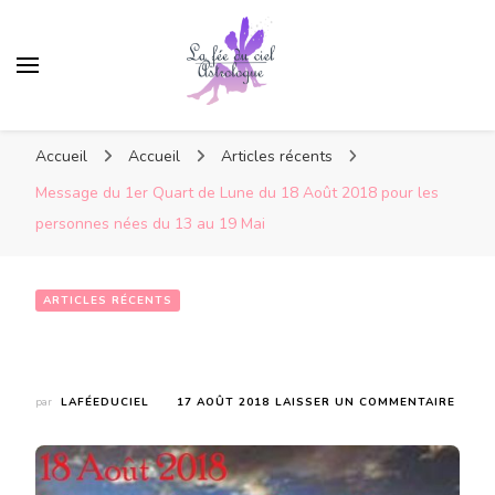
Accueil
Accueil
Articles récents
Message du 1er Quart de Lune du 18 Août 2018 pour les
personnes nées du 13 au 19 Mai
ARTICLES RÉCENTS
Message du 1er Quart de Lune du 18 Août 2018 pour les personnes nées du 13 au 19 Mai
SUR
par
LAFÉEDUCIEL
17 AOÛT 2018
LAISSER UN COMMENTAIRE
MESS
DU
1ER
QUAR