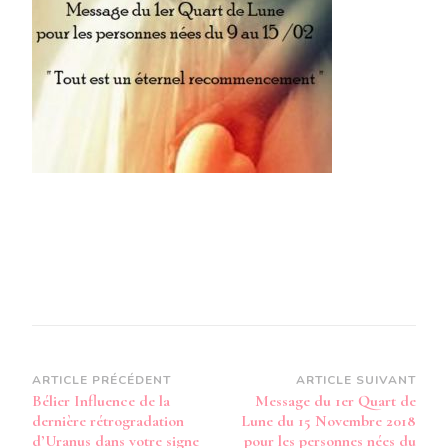
QUART
DE
LUNE
DU
15
NOVEMBRE
2018
POUR
LES
PERSONNES
NÉES
DU
9
AU
15
FÉVRIER
Navigation
ARTICLE PRÉCÉDENT
ARTICLE SUIVANT
Bélier Influence de la
Message du 1er Quart de
d’article
dernière rétrogradation
Lune du 15 Novembre 2018
d’Uranus dans votre signe
pour les personnes nées du