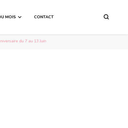
DU MOIS
CONTACT
iversaire du 7 au 13 Juin
Message du 1er Quart de Lune du 10 Juin 2019 pour les personnes qui fêtent leur  anniversaire du 7 au 13 Juin