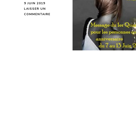
9 JUIN 2019
LAISSER UN
SUR
COMMENTAIRE
MESSAGE
DU
1ER
QUART
DE
LUNE
DU
10
JUIN
2019
POUR
LES
PERSONNES
QUI
FÊTENT
LEUR
ANNIVERSAIRE
DU
7
AU
13
JUIN