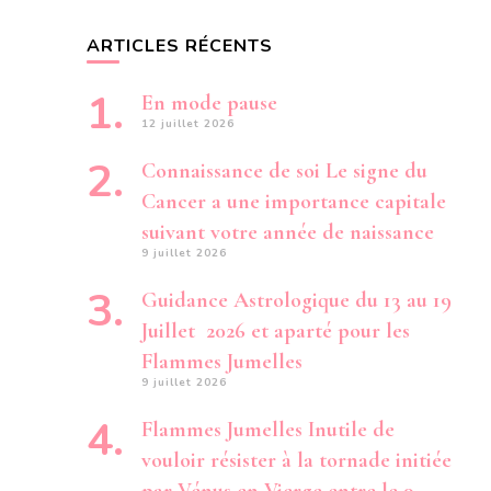
1953
DU
ARTICLES RÉCENTS
19
OCTOBRE
1971
En mode pause
AU
12 juillet 2026
27
AVRIL
Connaissance de soi Le signe du
1972
DU
Cancer a une importance capitale
20
suivant votre année de naissance
JUIN
AU
9 juillet 2026
18
NOVEMBRE
Guidance Astrologique du 13 au 19
1990
Juillet 2026 et aparté pour les
Flammes Jumelles
9 juillet 2026
Flammes Jumelles Inutile de
vouloir résister à la tornade initiée