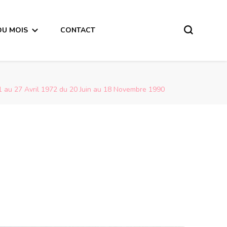
DU MOIS
CONTACT
 au 27 Avril 1972 du 20 Juin au 18 Novembre 1990
Message du 1er Quart de Lune du 27 Octobre 2017 pour les personnes nées du 26 Avril au 9 Octobre 1953 du 19 Octobre 1971 au 27 Avril 1972 du 20 Juin au 18 Novembre 1990