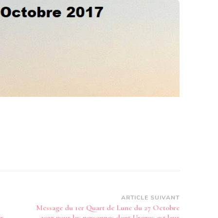
ARTICLE SUIVANT
Message du 1er Quart de Lune du 27 Octobre
er
2017 pour les personnes dont Uranus est leur