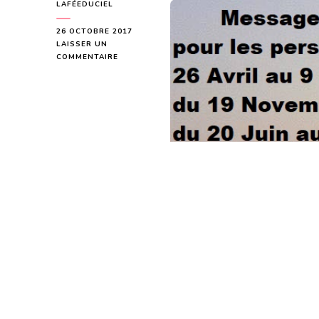
LAFÉEDUCIEL
26 OCTOBRE 2017
LAISSER UN
SUR
COMMENTAIRE
MESSAGE
DU
1ER
QUART
DE
LUNE
DU
27
OCTOBRE
2017
POUR
LES
PERSONNES
NÉES
DU
26
AVRIL
AU
9
OCTOBRE