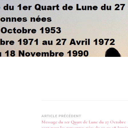
Navigation
ARTICLE PRÉCÉDENT
Message du 1er Quart de Lune du 27 Octobre
d’article
2017 pour les personnes nées du 20 au 28 Janvi