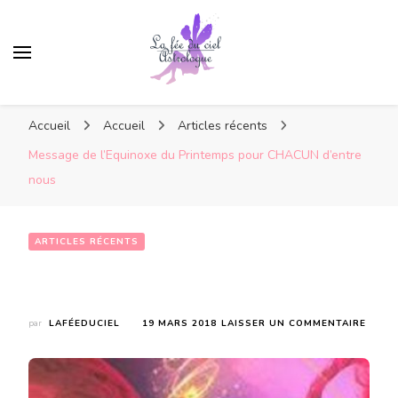
Accueil
Accueil
Articles récents
Message de l’Equinoxe du Printemps pour CHACUN d’entre
nous
ARTICLES RÉCENTS
Message de l’Equinoxe du Printemps pour CHACUN d’entre nous
SUR
par
LAFÉEDUCIEL
19 MARS 2018
LAISSER UN COMMENTAIRE
MESS
DE
L’EQU
DU