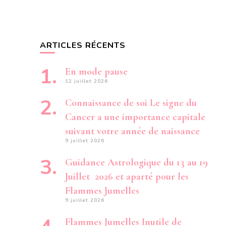
MAJEURE
JE
N’ÉCOUTE
QUE
MES
ARTICLES RÉCENTS
INTUITIONS
. ELLES
SEULES
En mode pause
ONT
12 juillet 2026
LE
POUVOIR
Connaissance de soi Le signe du
DE
ME
Cancer a une importance capitale
SAUVER
D’UN
suivant votre année de naissance
SEISME
9 juillet 2026
INTIME »
Guidance Astrologique du 13 au 19
Juillet 2026 et aparté pour les
Flammes Jumelles
9 juillet 2026
Flammes Jumelles Inutile de