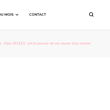
DU MOIS
CONTACT
 . Elles SEULES ont le pouvoir de me sauver d’un seisme
Message de la Pleine Lune du 29 Mai 2018 pour CHACUN d’entre nous  » En cas de force majeure je n’écoute QUE MES intuitions . Elles SEULES  ont le pouvoir de me sauver d’un seisme intime »