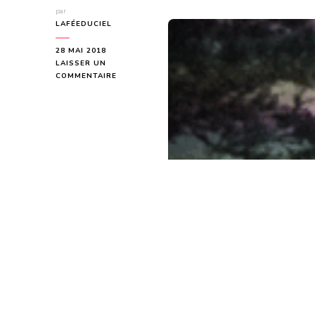
par
LAFÉEDUCIEL
28 MAI 2018
LAISSER UN
SUR
COMMENTAIRE
MESSAGE
DE
LA
PLEINE
LUNE
DU
29
MAI
2018
POUR
CHACUN
D’ENTRE
NOUS
»
EN
CAS
DE
FORCE