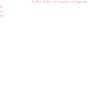
r
Atelier Vidéo sur Uranus en Taureau
nte
el
.fr