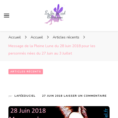
Accueil
Accueil
Articles récents
Message de la Pleine Lune du 28 Juin 2018 pour les
personnés nées du 27 Juin au 3 Juillet
ARTICLES RÉCENTS
Message de la Pleine Lune du 28 Juin 2018 pour les personnés nées du 27 Juin au 3 Juillet
SUR
par
LAFÉEDUCIEL
27 JUIN 2018
LAISSER UN COMMENTAIRE
MESSA
DE
LA
PLEINE