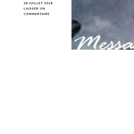
26 JUILLET 2018
LAISSER UN
SUR
COMMENTAIRE
MESSAGE
DE
LA
PLEINE
LUNE
DU
27
JUILLET
2018
POUR
LES
PERSONNES
QUI
FÊTENT
LEUR
ANNIVERSAIRE
DU
23
AU
31
JUILLET