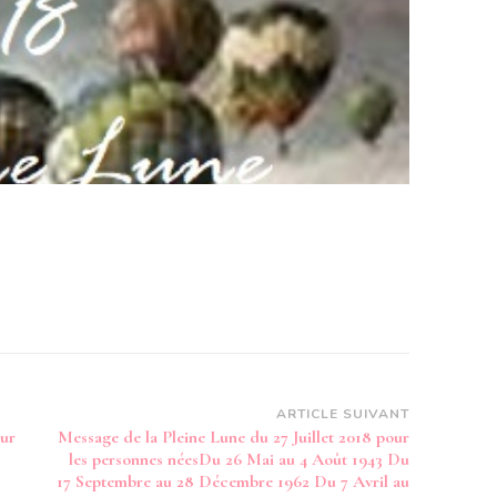
ARTICLE SUIVANT
our
Message de la Pleine Lune du 27 Juillet 2018 pour
les personnes néesDu 26 Mai au 4 Août 1943 Du
17 Septembre au 28 Décembre 1962 Du 7 Avril au