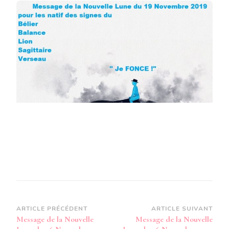
LA
NOUVELLE
LUNE
DU
26
NOVEMBRE
2019
POUR
LES
NATIF
DES
SIGNES
DU
BÉLIER
BALANCE
LION
SAGITTAIRE
VERSEAU
Navigation
ARTICLE PRÉCÉDENT
ARTICLE SUIVANT
Message de la Nouvelle
Message de la Nouvelle
d’article