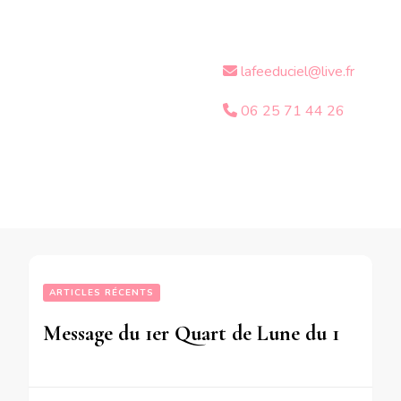
lafeeduciel@live.fr
06 25 71 44 26
ARTICLES RÉCENTS
Message du 1er Quart de Lune du 16 Octobre 2018 pour les personnes nées Du 12 Août au 23 Novembre 1954  Du 24 Mars au 28 Août 1973  Du 24 Octobre 1991 au 1 er Mars 1992