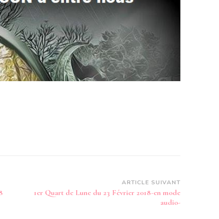
ARTICLE SUIVANT
8
1er Quart de Lune du 23 Février 2018-en mode
audio-