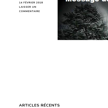
14 FÉVRIER 2018
LAISSER UN
SUR
COMMENTAIRE
MESSAGE
DE
LA
NOUVELLE
LUNE
DU
15
FÉVRIER
2018
POUR
CHACUN
D’ENTRE
NOUS
ARTICLES RÉCENTS