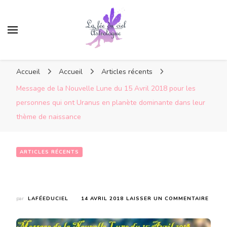
Accueil
Accueil
Articles récents
Message de la Nouvelle Lune du 15 Avril 2018 pour les
personnes qui ont Uranus en planète dominante dans leur
thème de naissance
ARTICLES RÉCENTS
Message de la Nouvelle Lune du 15 Avril 2018 pour les personnes qui ont Uranus en planète dominante dans leur thème de naissance
SUR
par
LAFÉEDUCIEL
14 AVRIL 2018
LAISSER UN COMMENTAIRE
MESS
DE
LA