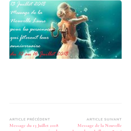
LA
NOUVELLE
LUNE
DU
13
JUILLET
2018
POUR
LES
PERSONNES
QUI
FÊTERONT
LEUR
ANNIVERSAIRE
DU
10
AU
16
JUILLET
2018
Navigation
ARTICLE PRÉCÉDENT
ARTICLE SUIVANT
Message du 13 Juillet 2018
Message de la Nouvelle
d’article