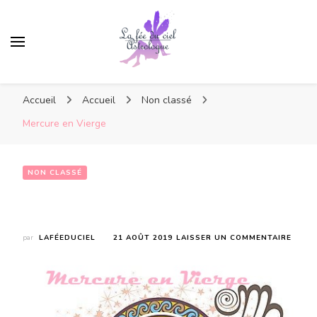
Accueil
Accueil
Non classé
Mercure en Vierge
NON CLASSÉ
Mercure en Vierge
SUR
par
LAFÉEDUCIEL
21 AOÛT 2019
LAISSER UN COMMENTAIRE
MERC
EN
VIERG