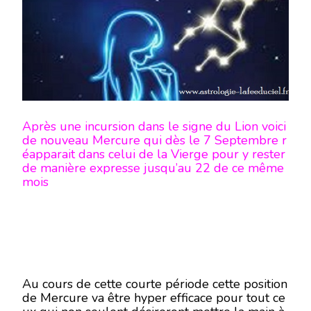
SIGNE
DE
LA
VIERGE
Après une incursion dans le signe du Lion voici
de nouveau Mercure qui dès le 7 Septembre r
éapparait dans celui de la Vierge pour y rester
de manière expresse jusqu’au 22 de ce même
mois
Au cours de cette courte période cette position
de Mercure va être hyper efficace pour tout ce