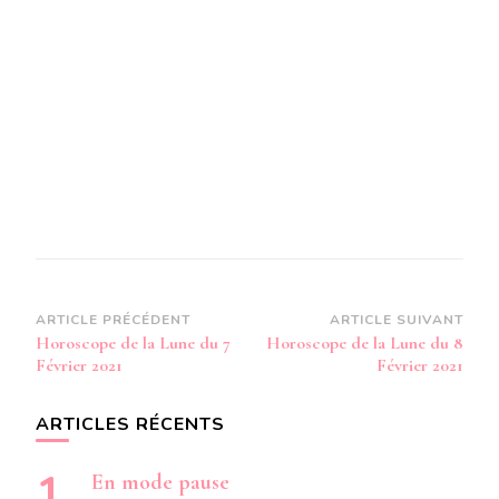
Navigation
ARTICLE PRÉCÉDENT
ARTICLE SUIVANT
Horoscope de la Lune du 7
Horoscope de la Lune du 8
d’article
Février 2021
Février 2021
ARTICLES RÉCENTS
En mode pause