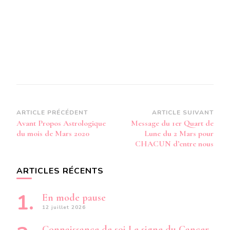
Navigation
ARTICLE PRÉCÉDENT
ARTICLE SUIVANT
Avant Propos Astrologique
Message du 1er Quart de
d’article
du mois de Mars 2020
Lune du 2 Mars pour
CHACUN d’entre nous
ARTICLES RÉCENTS
En mode pause
12 juillet 2026
Connaissance de soi Le signe du Cancer