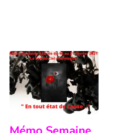
AU
21
FÉVRIER
2021
Mémo Semaine