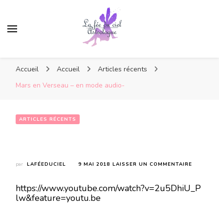
Accueil
Accueil
Articles récents
Mars en Verseau – en mode audio-
ARTICLES RÉCENTS
Mars  en Verseau – en mode audio-
SUR
par
LAFÉEDUCIEL
9 MAI 2018
LAISSER UN COMMENTAIRE
MARS
EN
https://www.youtube.com/watch?v=2u5DhiU_P
VERSEAU
lw&feature=youtu.be
–
EN
MODE