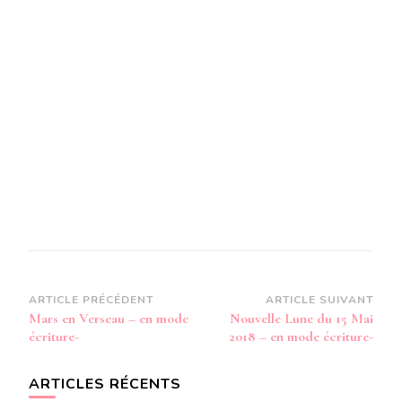
AUDIO-
Navigation
ARTICLE PRÉCÉDENT
ARTICLE SUIVANT
Mars en Verseau – en mode
Nouvelle Lune du 15 Mai
d’article
écriture-
2018 – en mode écriture-
ARTICLES RÉCENTS