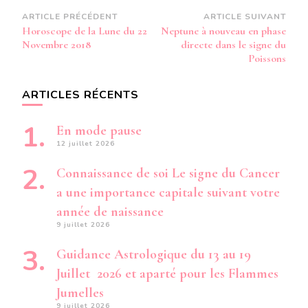
Navigation
ARTICLE PRÉCÉDENT
ARTICLE SUIVANT
Horoscope de la Lune du 22
Neptune à nouveau en phase
d’article
Novembre 2018
directe dans le signe du
Poissons
ARTICLES RÉCENTS
En mode pause
12 juillet 2026
Connaissance de soi Le signe du Cancer
a une importance capitale suivant votre
année de naissance
9 juillet 2026
Guidance Astrologique du 13 au 19
Juillet 2026 et aparté pour les Flammes
Jumelles
9 juillet 2026