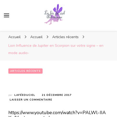
Accueil
Accueil
Articles récents
Lion Influence de Jupiter en Scorpion sur votre signe – en
mode audio-
ARTICLES RÉCENTS
Lion Influence de Jupiter en Scorpion sur votre signe – en mode audio-
par
LAFÉEDUCIEL
21 DÉCEMBRE 2017
SUR
LAISSER UN COMMENTAIRE
LION
INFLUENCE
https://www.youtube.com/watch?v=PALWl-IIA
DE