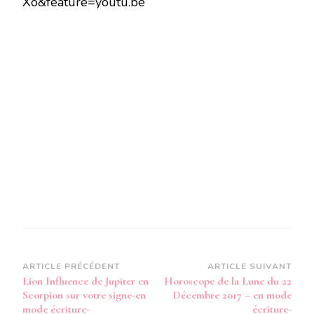
Xo&feature=youtu.be
JUPITER
EN
SCORPION
SUR
VOTRE
SIGNE
–
EN
MODE
AUDIO-
Navigation
ARTICLE PRÉCÉDENT
ARTICLE SUIVANT
Lion Influence de Jupiter en
Horoscope de la Lune du 22
d’article
Scorpion sur votre signe-en
Décembre 2017 – en mode
mode écriture-
écriture-