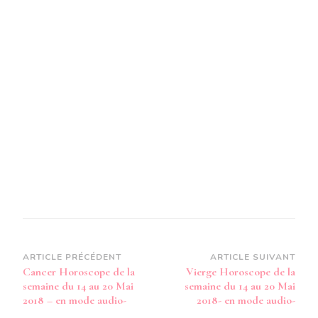
SEMAIN
DU
14
AU
20
MAI
2018
–
EN
MODE
AUDIO-
Navigation
ARTICLE PRÉCÉDENT
ARTICLE SUIVANT
Cancer Horoscope de la
Vierge Horoscope de la
d’article
semaine du 14 au 20 Mai
semaine du 14 au 20 Mai
2018 – en mode audio-
2018- en mode audio-