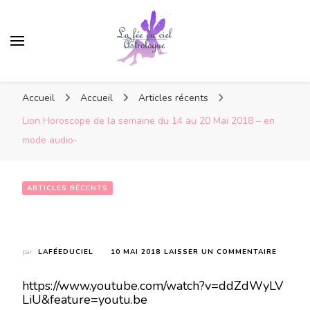
Accueil
Accueil
Articles récents
Lion Horoscope de la semaine du 14 au 20 Mai 2018 – en
mode audio-
ARTICLES RÉCENTS
Lion Horoscope de la semaine du 14 au 20 Mai 2018 – en mode audio-
SUR
par
LAFÉEDUCIEL
10 MAI 2018
LAISSER UN COMMENTAIRE
LION
HOROS
https://www.youtube.com/watch?v=ddZdWyLV
DE
LiU&feature=youtu.be
LA