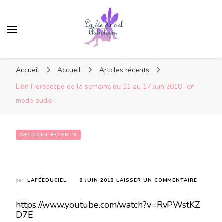
Accueil
Accueil
Articles récents
Lion Horoscope de la semaine du 11 au 17 Juin 2018 -en
mode audio-
ARTICLES RÉCENTS
Lion Horoscope de la semaine du 11 au 17 Juin 2018 -en mode audio-
SUR
par
LAFÉEDUCIEL
8 JUIN 2018
LAISSER UN COMMENTAIRE
LION
HOROSC
https://www.youtube.com/watch?v=RvPWstKZ
DE
D7E
LA