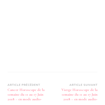
SEMAIN
DU
11
AU
17
JUIN
2018
-
EN
MODE
AUDIO-
Navigation
ARTICLE PRÉCÉDENT
ARTICLE SUIVANT
Cancer Horoscope de la
Vierge Horoscope de la
d’article
semaine du 11 au 17 Juin
semaine du 11 au 17 Juin
2018 – en mode audio-
2018 – en mode audio-