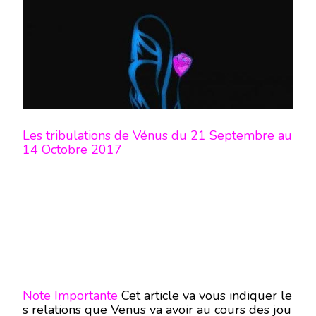
DU
21
SEPTEMB
AU
14
OCTOBRE
2017
–
EN
MODE
ÉCRITUR
Les tribulations de Vénus du 21 Septembre au
–
14 Octobre 2017
Note Importante
Cet article va vous indiquer le
s relations que Venus va avoir au cours des jou